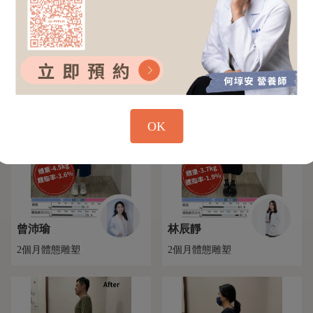
黃懷岫
吳金玳
2個月體態雕塑
2個月體態雕塑
OK
曾沛瑜
林辰靜
2個月體態雕塑
2個月體態雕塑