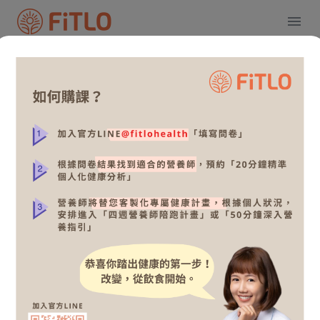
成果分享
吳金玳
2個月體態雕塑