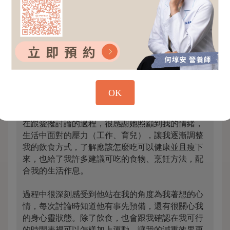
2個月體態雕塑
謝謝FiTLO的平台，事先了解我的需求，幫我媒合
到適合我的愛撥營養師，希望這次嘗試的減重方式
OK
是未來可以持續執行的。
在跟愛撥討論的過程，很感謝她照顧到我的情緒，
生活中面對的壓力（工作、育兒），讓我逐漸調整
我的飲食方式，了解應該怎麼吃可以健康並且瘦下
來，也給了我許多建議可吃的食物、烹飪方法，配
合我的生活作息。
過程中很深刻感受到他站在我的角度為我著想的心
情，每次討論時知道他有事先預備，還有很關心我
的身心靈狀態。除了飲食，也會跟我確認在我可行
的時間表裡可以怎樣加上運動，讓我的減重效果更