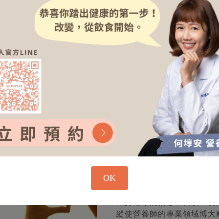
這是一個親身經歷
我是FiTLO創辦人Bria
而頗受困擾，當時的自己嘗
方，也讓健康付出了相應的
之後，有別於校園的眼光，
處求診無門的窘境，催生出了
我該如何找到適合
善健康狀態？
OK
秉持這樣的信念，我以一個
縱使營養師的專業領域博大