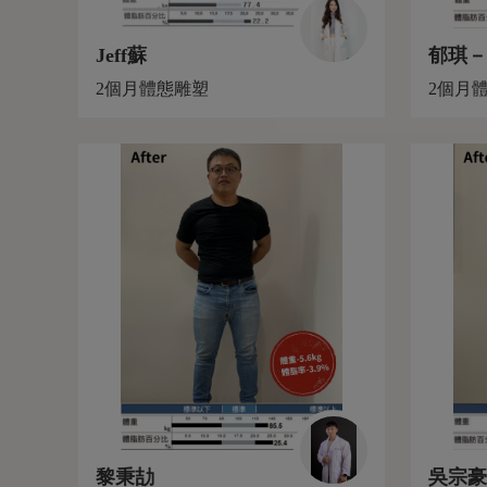
Jeff蘇
郁琪－O
2個月體態雕塑
2個月
黎秉劼
吳宗豪J