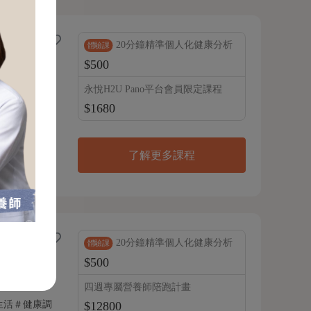
20分鐘精準個人化健康分析
體驗課
$500
永悅H2U Pano平台會員限定課程
跑者，深知在
$1680
的營養師，更
了解更多課程
20分鐘精準個人化健康分析
體驗課
$500
四週專屬營養師陪跑計畫
生活＃健康調
$12800