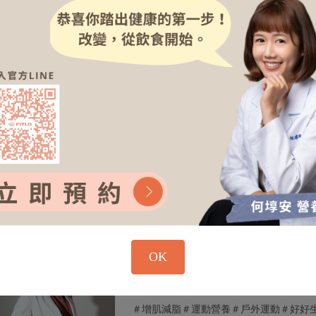
瑾瑾營養師
體重控制、 上班族營養、 運動營養
5
50堂課
豐富的臨床及保健品經驗，也是位馬拉松
達成目標過程中的挑戰和需求，不只是你
是理解你的夥伴。
瀏覽更多
芊羽營養師
OK
體重控制、 上班族營養、 運動營養
5
59堂課
＃增肌減脂＃運動營養＃戶外運動＃好好