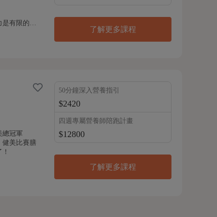
力是有限的…
了解更多課程
50分鐘深入營養指引
$2420
四週專屬營養師陪跑計畫
$12800
美總冠軍
、健美比賽膳
了！
了解更多課程