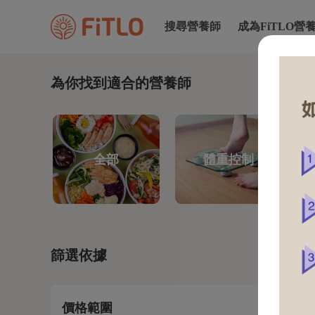
搜尋營養師
成為FiTLO營
為你找到適合的營養師
全部
體重控制
篩選依據
價格範圍