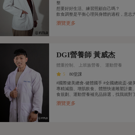
整
想要好好生活、練習照顧自己嗎？
飲食調整是平衡心理與身體的過程，意志
瀏覽更多
DGI營養師 黃威杰
體重控制、 上班族營養、 運動營養
5
80堂課
#國際健美總會-健體國手 #全國總統盃-健
專精減脂、增肌飲食、體態快速雕塑計畫
食規劃、運動營養補充品篩選，找我就對
瀏覽更多