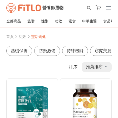
營養師選物
全部商品
族群
性別
功效
素食
中華生醫
食品專區
首頁
功效
靈活矯健
基礎保養
防禦必備
特殊機能
窈窕美麗
推薦排序
排序