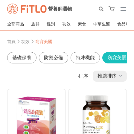
營養師選物
全部商品
族群
性別
功效
素食
中華生醫
食品專區
首頁
功效
窈窕美麗
基礎保養
防禦必備
特殊機能
窈窕美麗
推薦排序
排序