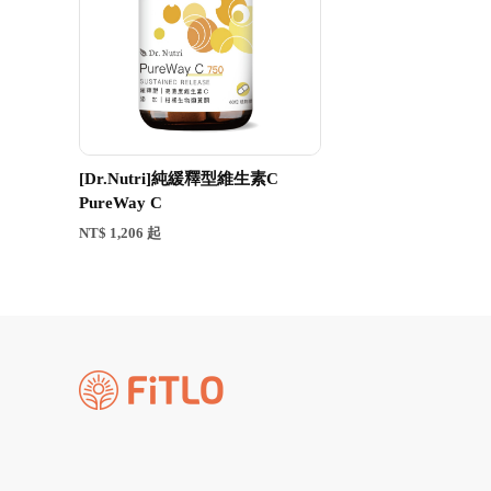
[Dr.Nutri]純緩釋型維生素C
PureWay C
NT$ 1,206 起
Instagram
Facebook
Youtube