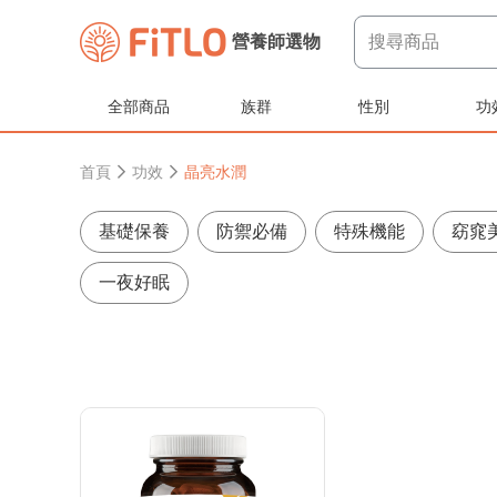
搜尋商品
營養師選物
全部商品
族群
性別
功
首頁
功效
晶亮水潤
基礎保養
防禦必備
特殊機能
窈窕
一夜好眠