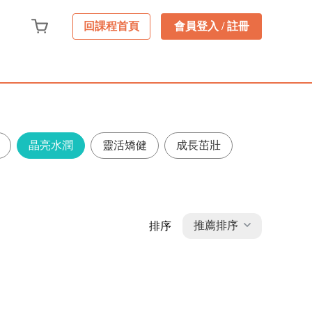
會員登入 / 註冊
回課程首頁
晶亮水潤
靈活矯健
成長茁壯
推薦排序
排序