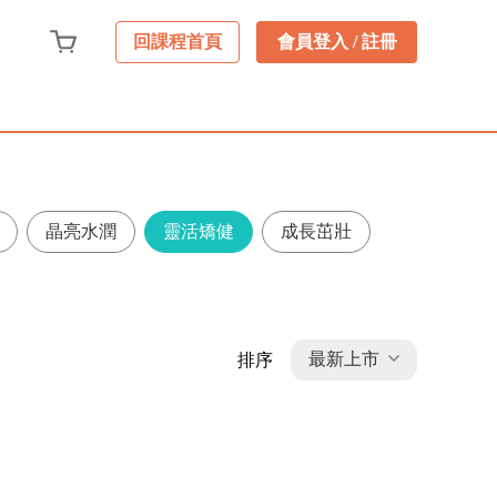
會員登入 / 註冊
回課程首頁
晶亮水潤
靈活矯健
成長茁壯
最新上市
排序