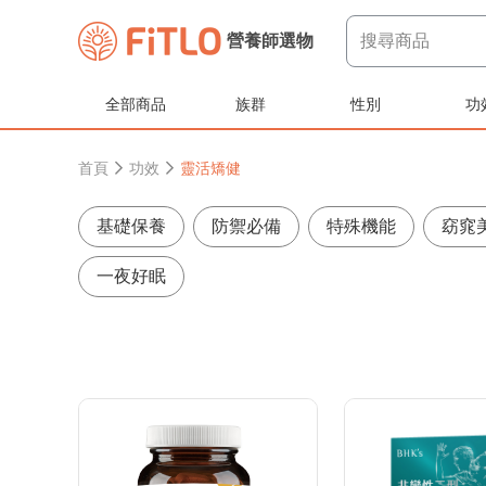
搜尋商品
營養師選物
全部商品
族群
性別
功
首頁
功效
靈活矯健
基礎保養
防禦必備
特殊機能
窈窕
一夜好眠