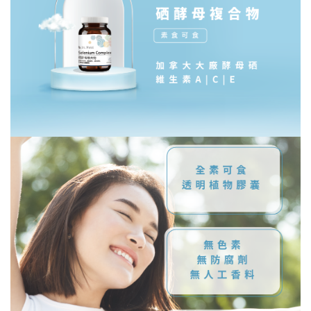
[裸肌]炭焙鐵觀音 益生菌乳清單包
NT$ 50