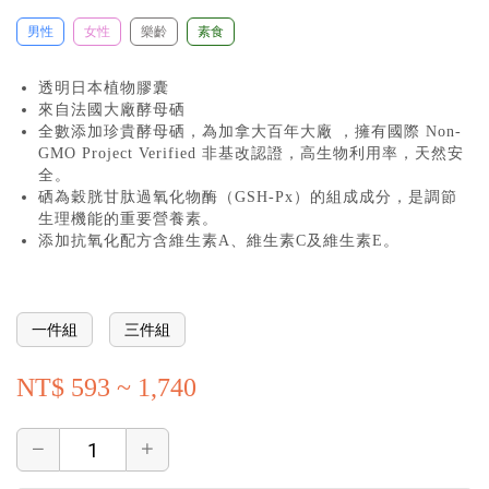
男性
女性
樂齡
素食
透明日本植物膠囊
來自法國大廠酵母硒
全數添加珍貴酵母硒，為加拿大百年大廠 ，擁有國際 Non-
GMO Project Verified 非基改認證，高生物利用率，天然安
全。
硒為穀胱甘肽過氧化物酶（GSH-Px）的組成成分，是調節
生理機能的重要營養素。
添加抗氧化配方含維生素A、維生素C及維生素E。
一件組
三件組
NT$ 593 ~ 1,740