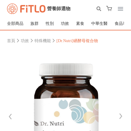
營養師選物
全部商品
族群
性別
功效
素食
中華生醫
食品專區
首頁
功效
特殊機能
[Dr.Nutri]硒酵母複合物