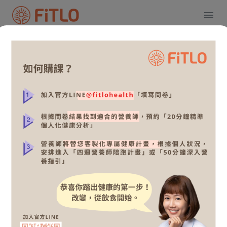
為你找到適合的營養師
全部
體重控制
上班族營養
篩選依據
排序依據：推薦
簡鈺樺營養師（Betty）
上班族營養、 樂齡營養與保健、 家庭
飲食計畫、 孕期/嬰幼兒營養、 體重控
制