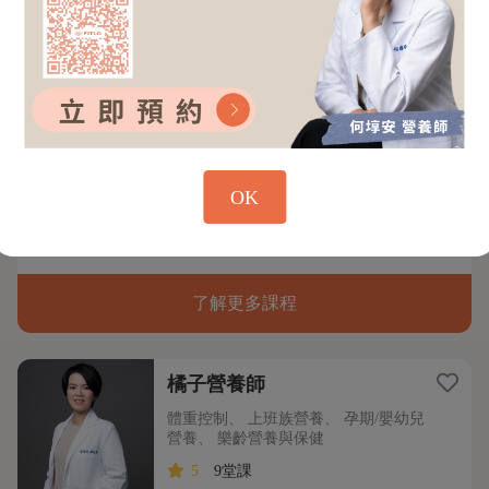
5
87堂課
#備孕好體質 #孕期營養 #更年期 #體重管理
#成長營養 電視節目/媒體專欄/企業講座常
客，推廣透過食物取代藥物，生活中找到更
健康的自己
瀏覽更多
20分鐘精準個人化
50分鐘深入營養指引
體驗課
OK
健康分析
$1700
$500
了解更多課程
橘子營養師
體重控制、 上班族營養、 孕期/嬰幼兒
營養、 樂齡營養與保健
5
9堂課