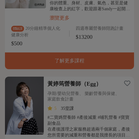
你的體重、身材、皮膚、氣色，甚至是健
康檢查上的紅字，歡迎跟著Sandy一起開…
瀏覽更多
20分鐘精準個人化
四週專屬營養師陪跑計畫
體驗課
健康分析
$13200
$500
了解更多課程
黃婷筠營養師（Egg）
孕期/嬰幼兒營養、 樂齡營養與保健、
家庭飲食計畫
5
35堂課
#二寶媽營養師 #產後減重 #哺乳營養 #寶寶
副食品
在產後護理之家服務超過兩千個家庭，產後
您所需要的減重和營養都是我擅長的項目…