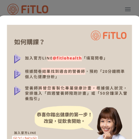
為你找到適合的營養師
全部
體重控制
上班族營養
篩選依據
排序依據：推薦
簡鈺樺營養師（Betty）
上班族營養、 樂齡營養與保健、 家庭
飲食計畫、 孕期/嬰幼兒營養、 體重控
制