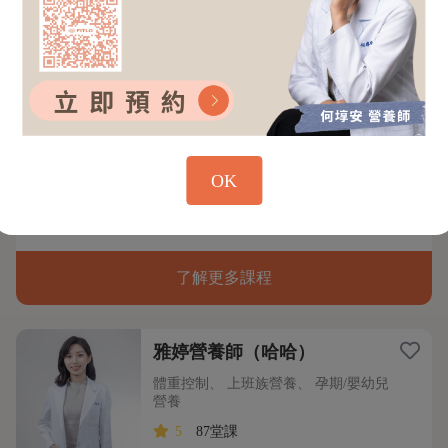
5
87堂課
#備孕好體質 #孕期營養 #更年期 #體重管理
#成長營養 電視節目/媒體專欄/企業講座常
客，推廣透過食物取代藥物，生活中找到更
健康的自己
瀏覽更多
20分鐘精準個人化
50分鐘深入營養指引
體驗課
OK
健康分析
$1700
$500
了解更多課程
雅婷營養師（哈哈）
體重控制、 上班族營養、 孕期/嬰幼兒
營養
5
87堂課