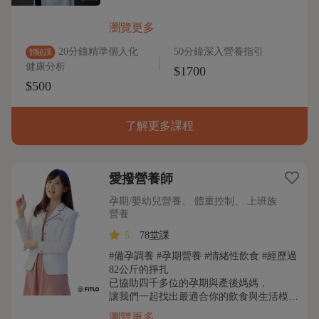
瀏覽更多
20分鐘精準個人化
50分鐘深入營養指引
體驗課
健康分析
$1700
$500
了解更多課程
愛撥營養師
孕期/嬰幼兒營養、 體重控制、 上班族
營養
5
78堂課
#備孕調養 #孕期營養 #情緒性飲食 #經歷過
82公斤的掙扎
已協助四千多位的孕期與產後媽媽，
讓我們一起找出最適合你的飲食與生活模…
瀏覽更多