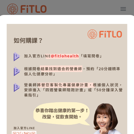
關於我
課程介紹
影片介紹
可預約時間預覽
評價
Alyssa營養師
體重控制、 上班族營養
5
7堂課
關於我
從食物中發現「營養價值」，同時瞭解「潛在風險」，聰明
選擇更有方向！