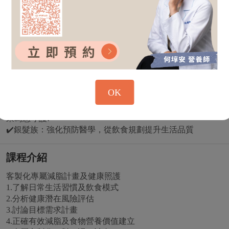
曾於營養諮詢領域，對象涵蓋成長期兒童、上班族外食需求
及銀髮族健康照護，專業針對各年齡層所需營養素不同，結
合生活習慣，為您設計專屬一對一指導課程，教您如何用飲
食有效減去「體脂肪」。
✔️成長期兒童：成長發育需求，長高需要營養，但又擔心小
孩過胖過瘦營養不均，評估營養需求，讓小孩成長發育條件
贏在起跑點
OK
✔️上班族：身心靈壓力因素及荷爾蒙調節變化（經期調
理），面對外食選擇同時想兼顧「健康跟身材」，就交給我
來為您守護!
✔️銀髮族：強化預防醫學，從飲食規劃提升生活品質
課程介紹
客製化專屬減脂計畫及健康照護
1.了解日常生活習慣及飲食模式
2.分析健康潛在風險評估
3.討論目標需求計畫
4.正確有效減脂及食物營養價值建立