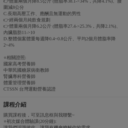
👉體重兩個月降8.5公斤 (體脂率38.1->34%，共降4.1%)、腰
圍減8公分
C.長期高壓工作、應酬且無運動的男性
👉經兩個月純飲食規劃
👉體重兩個月降6.2公斤 (體脂率27.4->25.3%，共降2.1%)、
內臟脂肪11->10
D.整體個案體重每週降0.4~0.8公斤、平均2個月體脂率降
2~4%
⭐️相關證照:
國家高考營養師
中華民國糖尿病衛教師
腎臟專科營養師
體重管理營養師
CTSSN 台灣運動營養認證
課程介紹
購買課程後，可至訊息框與我聯繫~
⭐️初次媒合體驗課(20分鐘):
讓我們認識彼此，讓我有機會瞭解你的需求。