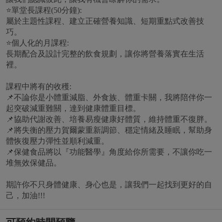
⭐️單堂長課程(50分鐘):
屬於主題性課程、建立正確營養知識、短期重點式改善技
巧。
⭐️個人化的月課程:
長期配合及設計完整的飲食規劃，讓你將營養落實在生活
裡。
課程中將有的收穫:
📌不論你是小體重減脂、外食族、體重卡關，我將陪伴你一
起突破減重難關，達到健康體重目標。
📌協助代謝改善、培養易瘦健康好體質，維持體重不復胖。
📌將失衡的壓力賀爾蒙重新調節、穩定情緒及睡眠，幫助身
體恢復壓力彈性並順利減重。
📌保健食品將以『功能醫學』角度給你所需要，不讓你吃一
堆無效保健品。
期許你不只身體健康、身心也是，讓我們一起找到更好的自
己，加油!!!