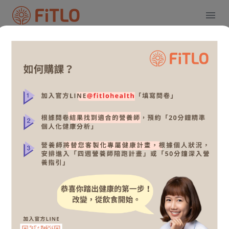
關於我
課程介紹
可預約時間預覽
評價
營養師表現
Livia 營養師
體重控制、 上班族營養
5
11堂課
關於我
哈囉，我是Livia營養師!
營養師職涯曾在醫學中心醫院、減重門診服務，累積相當豐