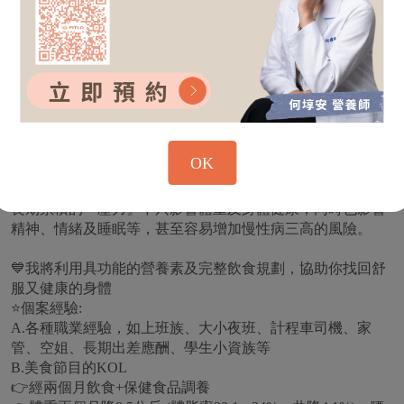
富的臨床及減重實戰經驗。
然而我發現個案的健康問題，大多來自生活壓力的失衡，進
而影響體重及健康狀況。
常見的狀況:
🧑「工作好忙好累，下班就想吃炸物喝飲料，減重好困難」
👩‍🦰「每天都很疲倦，怎麼睡都沒有睡飽，皮膚也常常過敏
發癢」
OK
👧「我時常排便不規律，有時拉肚子、有時便秘，且小腹脂
肪特別多」
長期累積的『壓力』不只影響體重及身體健康，同時也影響
精神、情緒及睡眠等，甚至容易增加慢性病三高的風險。
💙我將利用具功能的營養素及完整飲食規劃，協助你找回舒
服又健康的身體
⭐️個案經驗:
A.各種職業經驗，如上班族、大小夜班、計程車司機、家
管、空姐、長期出差應酬、學生小資族等
B.美食節目的KOL
👉經兩個月飲食+保健食品調養