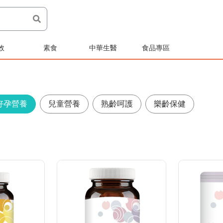
效
素食
中華生醫
食品專區
好孕營養
兒童營養
熟齡呵護
樂齡保健