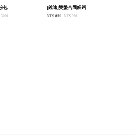
粉包
[銳速]雙螯合固鎂鈣
NT$ 850
 3000
NT$ 920