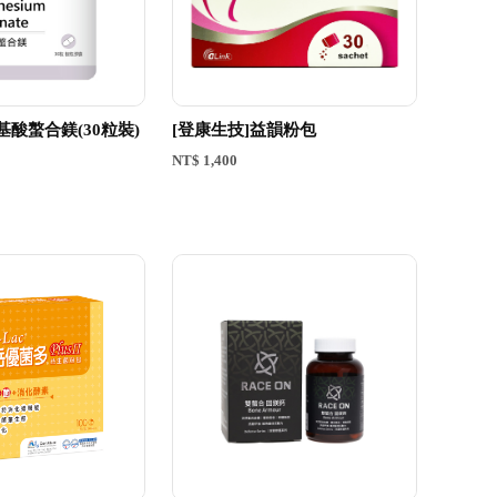
i]胺基酸螯合鎂(30粒裝)
[登康生技]益韻粉包
NT$ 1,400